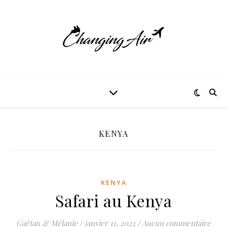
KENYA
KENYA
Safari au Kenya
Gaëtan & Mélanie
/
janvier 11, 2023
/
Aucun commentaire